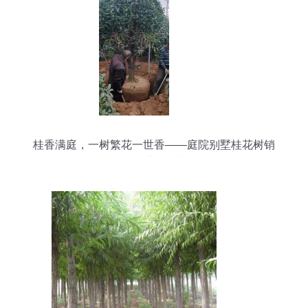
桂香满庭，一树繁花一世香——庭院别墅桂花树销
售正迎旺季