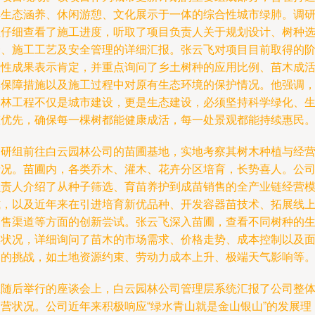
集生态涵养、休闲游憩、文化展示于一体的综合性城市绿肺。调
组仔细查看了施工进度，听取了项目负责人关于规划设计、树种
择、施工工艺及安全管理的详细汇报。张云飞对项目目前取得的
段性成果表示肯定，并重点询问了乡土树种的应用比例、苗木成
率保障措施以及施工过程中对原有生态环境的保护情况。他强调
园林工程不仅是城市建设，更是生态建设，必须坚持科学绿化、
态优先，确保每一棵树都能健康成活，每一处景观都能持续惠民
调研组前往白云园林公司的苗圃基地，实地考察其树木种植与经
情况。苗圃内，各类乔木、灌木、花卉分区培育，长势喜人。公
负责人介绍了从种子筛选、育苗养护到成苗销售的全产业链经营
式，以及近年来在引进培育新优品种、开发容器苗技术、拓展线
销售渠道等方面的创新尝试。张云飞深入苗圃，查看不同树种的
长状况，详细询问了苗木的市场需求、价格走势、成本控制以及
临的挑战，如土地资源约束、劳动力成本上升、极端天气影响等
在随后举行的座谈会上，白云园林公司管理层系统汇报了公司整
运营状况。公司近年来积极响应“绿水青山就是金山银山”的发展理